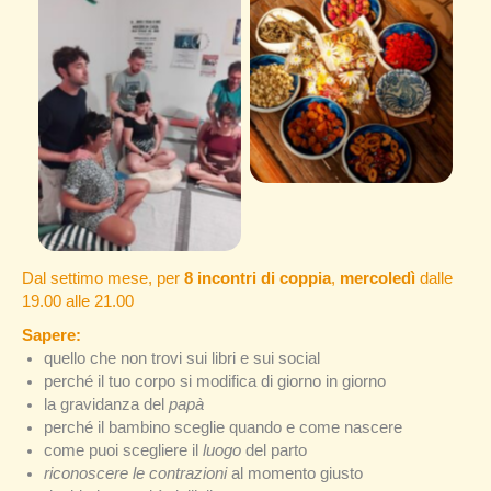
Dal settimo mese, per
8 incontri di coppia
,
mercoledì
dalle
19.00 alle 21.00
Sapere:
quello che non trovi sui libri e sui social
perché il tuo corpo si modifica di giorno in giorno
la gravidanza del
papà
perché il bambino sceglie quando e come nascere
come puoi scegliere il
luogo
del parto
riconoscere le contrazioni
al momento giusto